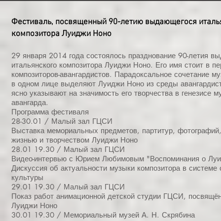
Фестиваль, посвященный 90-летию выдающегося италь
композитора Луиджи Ноно
29 января 2014 года состоялось празднование 90-летия в
итальянского композитора Луиджи Ноно. Его имя стоит в п
композиторов-авангардистов. Парадоксальное сочетание му
в одном лице выделяют Луиджи Ноно из среды авангардисто
ясно указывают на значимость его творчества в генезисе м
авангарда.
Программа фестиваля
28-30.01 / Малый зал ГЦСИ
Выставка мемориальных предметов, партитур, фотографий,
жизнью и творчеством Луиджи Ноно
28.01 19.30 / Малый зал ГЦСИ
Видео-интервью с Юрием Любимовым "Воспоминания о Лу
Дискуссия об актуальности музыки композитора в системе
культуры
29.01 19.30 / Малый зал ГЦСИ
Показ работ анимационной детской студии ГЦСИ, посвящё
Луиджи Ноно
30.01 19.30 / Мемориальный музей А. Н. Скрябина